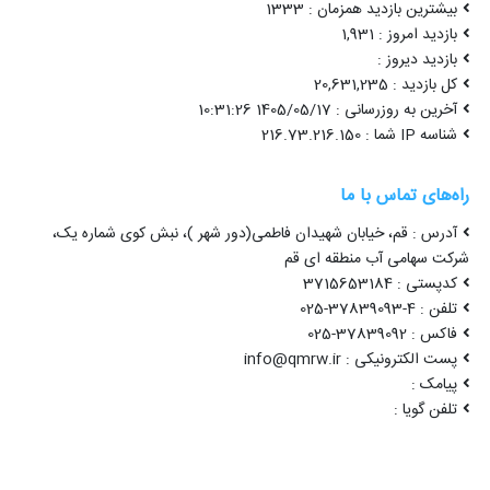
بیشترین بازدید همزمان : 1333
بازدید امروز : 1,931
بازدید دیروز :
کل بازدید : 20,631,235
آخرین به روزرسانی : 1405/05/17 10:31:26
شناسه IP شما : 216.73.216.150
راه‌های تماس با ما
آدرس : قم، خیابان شهیدان فاطمی(دور شهر )، نبش کوی شماره یک،
شرکت سهامی آب منطقه ای قم
کدپستی : 3715653184
تلفن : 4-37839093-025
فاکس : 37839092-025
پست الکترونیکی : info@qmrw.ir
پیامک :
تلفن گویا :