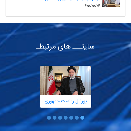
1405/05/04
سایتـــ های مرتبطـ
پورتال ریاست جمهوری