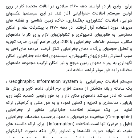
برای اولین بار در اواسط دهه 1960 میلادی در ایالات متحده کار بر روی
اولین سیستم اطلاعات جغرافیایی آغاز شد. در این سیستم­ها عکس­های
هوایی، اطلاعات کشاورزی، جنگلداری، خاک، زمین شناسی و نقشه­ های
مربوطه مورد استفاده قرار گرفتند. در دهه 1970 با پیشرفت علم و امکان
دسترسی به فناوری­های کامپیوتری و تکنولوژی­های لازم برای کار با داده­های
مکانی، سیستم اطلاعات جغرافیایی یا GIS، برای فراهم آوردن قدرت تجزیه
و تحلیل حجم­های بزرگ داد­های جغرافیایی شکل گرفت. دردهه­ های اخیر به
سبب گسترش تکنولوژی­های کامپیوتری، سیستم­های اطلاعات جغرافیایی امکان
نگهداری به روز داده­های زمین مرجع و نیز امکان ترکیب مجموعه داده­های
مختلف را به طور موثر فراهم ساخته­ اند.
سیستم اطلاعات جغرافیایی یا Geoghraphic Information System ،
یک سامانه رایانه متشکل از سخت افزار، نرم افزار، داده، کاربر و روش ها
است که قادر می­باشد داده­های مکان دار را به طور رقومی کسب، نگهداری،
بازیابی، مدلسازی و تجزیه و تحلیل نموده و به طور متنی و گرافیکی ارائه
نماید. در یک سیستم اطلاعات جغرافیایی منظور از جغرافیایی
(Geographic) موقعیت موضوع­های داده­ها، برحسب مختصات جغرافیایی
(طول و عرض) آنها است،اطلاعات (Information) برای ارائه دانسته های
مفید، نه تنهابه صورت نقشه‌ها و تصاویر رنگی بلکه بصورت گرافیک­های