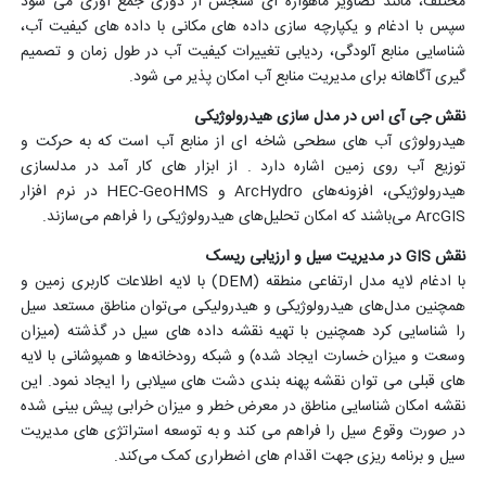
مختلف، مانند تصاویر ماهواره ای سنجش از دوری جمع آوری می شود
سپس با ادغام و یکپارچه سازی داده های مکانی با داده های کیفیت آب،
شناسایی منابع آلودگی، ردیابی تغییرات کیفیت آب در طول زمان و تصمیم
گیری آگاهانه برای مدیریت منابع آب امکان پذیر می شود.
نقش جی آی اس در مدل سازی هیدرولوژیکی
هیدرولوژی آب های سطحی شاخه ای از منابع آب است که به حرکت و
توزیع آب روی زمین اشاره دارد . از ابزار های کار آمد در مدلسازی
هیدرولوژیکی، افزونه‌های ArcHydro و HEC-GeoHMS در نرم افزار
ArcGIS می‌باشند که امکان تحلیل‌های هیدرولوژیکی را فراهم می‌سازند.
نقش GIS در مدیریت سیل و ارزیابی ریسک
با ادغام لایه مدل ارتفاعی منطقه (DEM) با لایه اطلاعات کاربری زمین و
همچنین مدل‌های هیدرولوژیکی و هیدرولیکی می‌توان مناطق مستعد سیل
را شناسایی کرد همچنین با تهیه نقشه داده های سیل در گذشته (میزان
وسعت و میزان خسارت ایجاد شده) و شبکه رودخانه‌ها و همپوشانی با لایه
های قبلی می توان نقشه پهنه بندی دشت های سیلابی را ایجاد نمود. این
نقشه امکان شناسایی مناطق در معرض خطر و میزان خرابی پیش بینی شده
در صورت وقوع سیل را فراهم می کند و به توسعه استراتژی های مدیریت
سیل و برنامه ریزی جهت اقدام های اضطراری کمک می‌کند.