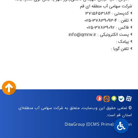
شرکت سهامی آب منطقه ای قم
کدپستی : 3715653184
تلفن : 4-37839093-025
فاکس : 37839092-025
پست الکترونیکی : info@qmrw.ir
پیامک :
تلفن گویا :
© تمامی حقوق این وب‌سایت، متعلق به شرکت سهامی آب منطقه‌ای
استان قم است.
DibaGroup
(DCMS Prime)
|
Arvan