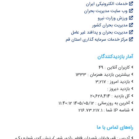
خدمات الکترونیکی ایران
وب سایت مدیریت بحران
ورزش وزارت نیرو
مدیریت بحران کشور
مدیریت بحران و پدافند غیر عامل
مرکز خدمات سرمایه گذاری استان قم
آمار بازدیدکنندگان
کاربران آنلاین : 49
بیشترین بازدید همزمان : 1333
بازدید امروز : 3,217
بازدید دیروز :
کل بازدید : 20,628,414
آخرین به روزرسانی : 1405/05/12 11:40:12
شناسه IP شما : 216.73.217.1
راه‌های تماس با ما
آدرس : قم، خیابان شهیدان فاطمی(دور شهر )، نبش کوی شماره یک،