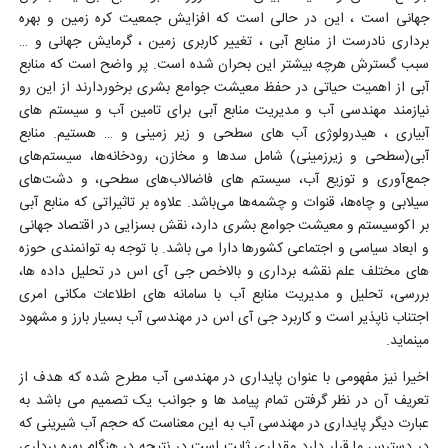
جهانی است ، این در حالی است که افزایش جمعیت کره زمین و بهره
برداری نادرست از منابع آبی ، تغییر کاربری زمین ، گرمایش جهانی و …
سبب گسترش هرچه بیشتر این بحران شده است. پر واضح است که منابع
آبی از اهمیت حیاتی در حفظ معیشت جوامع بشری برخوردارند از این رو
نیازمند مهندسی آب و مدیریت منابع آبی برای تامین آب و سیستم های
آبیاری ، هیدرولوژی آب های سطحی و زیر زمینی و … هستیم. منابع
آبی(سطحی و زیرزمینی) شامل سدها و مخازن، رودخانه‌ها، سیستم‌های
جمع‌آوری و توزیع آب، سیستم های فاضالاب‌های سطحی، و دشت‌های
سیلابی و چاه‌ها، قنوات و چشمه‌ها می‌باشد. علاوه بر تاثیراتی که منابع آبی
بر اکوسیستم و معیشت جوامع بشری دارد، نقش بسزایی در اقتصاد جهانی
و ابعاد سیاسی و اجتماعی کشورها دارا می باشد. با توجه به توانمندی حوزه
های مختلف علم نقشه برداری و بالاخص جی آی اس در تحلیل داده ها،
بررسی، تحلیل و مدیریت منابع آب با سامانه های اطلاعات مکانی امری
اجتناب ناپذیر است و کاربرد جی آی اس در مهندسی آب بسیار بارز و مشهود
مینماید.
اخیرا نیز مفهومی با عنوان پایداری در مهندسی آب مطرح شده که هدف از
تعریف آن در نظر گرفتن تمام پیامد ها و جوانب یک تصمیم می باشد به
عبارت دیگر پایداری در مهندسی آب به این معناست که حجم آب شیرینی که
در دسترس ما قرار دارد مقداری ثابت است در نتیجه در هنگام بهره برداری