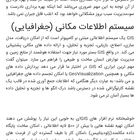
از آن توجه به این مهم ضروری می‌باشد کما اینکه بهره برداری نادرست و
سوءمدیریت سبب بروز مشکلاتی خواهد بود که اغلب قابل جبران نمی باشد.
سیستم اطلاعات مکانی (جغرافیایی)
GIS یک سیستم اطلاعاتی مبتنی بر کامپیوتر است که از امکان دریافت، مدل
سازی، اصلاح، بازیابی، تجزیه و تحلیل، و ارائه داده های مکانی پشتیبانی
می کند. در واقع GIS بستر مورد نیاز جهت استفاده هوشمند از منابع زمین و
مدیریت عوارض انسان ساخت و طبیعی را فراهم می سازد. میتوان گفت
مهم ترین ابزاری که GIS در اختیار ما قرار می دهد پردازش داده های
مکانی و همچنین GeoVisualization یا امکان تجسم داده های جغرافیایی
و می باشد؛ به عبارت دیگر هنگامی که اطلاعات جمع آوری شده در قالب یک
نقشه کارتوگرافی شده در دسترس باشد درک الگو ها و تجزیه و تحلیل داده
ها بسیار آسان تر می شود.
خوشبختانه نرم افزار های GISای به خوبی این نیاز را پوشش می دهند
امکان تهیه نقشه هایی با بیش از 500 لایه اطلاعاتی ، امکان ساخت پایگاه
داده مکانمند(ژئودیتابیس) ،امکان کار با طیف گسترده ای از فرمت های