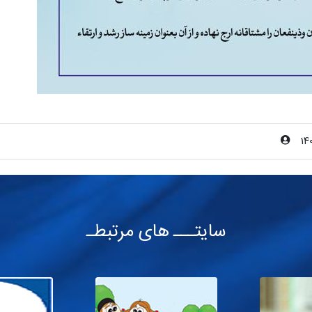
14
سایتـــ های مرتبطـ