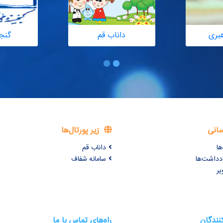
هبری
داناب قم
گنج
سانی
زیر پورتال‌ها
ها
داناب قم
ادداشت‌ها
سامانه شفاف
یر
کنندگان
راه‌های تماس با ما