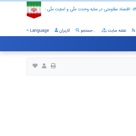
- اقتصاد مقاومتی در سایه وحدت ملّی و امنیّت ملّی -
نقشه سایت
جستجو...
کاربران
Language