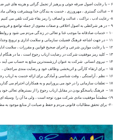
۶ – با رعایت اصول صرفه جوئی و پرهیز از تجمل گرائی و هزینه های غیر ضروری در استفاده هر چه بهتر از منابع و امکانات موجود تلاش نمائیم .
۷ – عدالت گستری ، مهرورزی ، خدمت به بندگان خدا وپیشرفت وتعالی مادی و معنوی مبنای فعالیتهای ماست .
۸- رعایت ادب ، نزاکت ، عدالت و انصاف را رمز بقاء شرکت تلقی می کنیم .
۹ – در هر شرائطی به اصول اخلاقی و صفات معنوی از جمله تواضع و فروتنی ، متانت ، رازداری ، امانت داری ، صداقت در گفتار و رفتار ، پرهیز از غیبت و تملق و دوری از اسراف و تبذیر پایبندیم .
۱۰ – خدمات صادقانه ما موجب غنا و تعالی در زندگی مردم می شود و روابط بین ما و مردم را تقویت می نماید .
۱۱ – در جهت اشاعه فرهنگ فضیلت سازمانی و سلامت اداری و ترویج وجدان کاری ، از هیچ کوششی فروگذار نخواهیم کرد .
۱۲ – با رعایت موازین شرعی و اجرای صحیح قوانین و مقررات ، سلامت اداری را در محیط کار خود تقویت می نمائیم .
۱۳ – کلید رمز موفقیت شرکت در رضایت ارباب رجوع است ، ما در هنگام ارائه خدمت به این ویژیگی پای بندیم . و رضایت خداوند تبارک و تعالی را در رضایت مردم می دانیم .
۱۴ – نیروی انسانی شرکت به عنوان ارزشمندترین منابع به حساب می آیند ، لذا هیچ تردیدی در اثرگذاری پندار ، رفتار و کردار آنها در تعامل با مراجعان را نداریم .
۱۵ – برای ارتقاء کارآئی و اثربخشی وظائف خود و رضایت مندی مراجعان ، بر دانش و مهارت حرفه ای خود می افزائیم
۱۶ – نظم ، آراستگی ، وقت شناسی و آمادگی برای ارائه خدمت به ارباب رجوع را از اصول مسلم و قطعی موفقیت خود می دانیم .
۱۷ – تعلقات سازمانی را در خود می پرورانیم و به همکاران احترام می گذاریم تا با وحدت و همدلی در جهت حفظ کرامت و رضایت ارباب رجوع گامهای مثبتی برداریم .
۱۸ – فرهنگ پاسخگو بودن در مقابل ارباب رجوع را از بسترهای تعالی خود و شرکت می دانیم .
۱۹- مطمئناً موفقیت مادی شرکت مورد توجه است ، ولی ما آن را وسیله ای ، برای تامین هدفی گسترده تر که ارائه خدمات صادقانه و مناسب تر باشد ، می دانیم .
۲۰- برای تحقق مطالبات قانونی مردم و حفظ و صیانت از منابع موجود به مطالعه کمی و کیفی و استحصال منابع آب جدید می پردازیم .