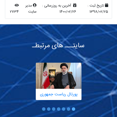
تاریخ ثبت :
آخرین به روزرسانی :
مدیر
1398/02/25
1400/02/26
سایت
2734
سایتـــ های مرتبطـ
پورتال ریاست جمهوری