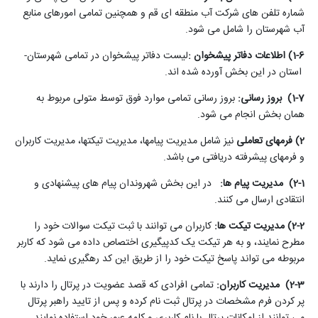
شماره تلفن­ های شرکت آب منطقه­ ای قم و همچنین تمامی امورهای منابع
آب شهرستان­ را شامل می شود
.
1-6) اطلاعات دفاتر پیشخوان
:
لیست دفاتر پیشخوان در تمامی شهرستان­
استان در این بخش آورده شده اند
.
1-7)
بروز رسانی
:
بروز رسانی تمامی موارد فوق توسط متولی مربوط به
همان بخش انجام می شود
.
2) فرم­های تعاملی
نیز شامل مدیریت پیام­ها، مدیریت تیکت­ها، مدیریت کاربران
و فرم­های پیشرفته دریافتی می­ باشد
.
2-1)
مدیریت پیام ­ها
:
در این بخش شهروندان پیام­ های پیشنهادی و
انتقادی ارسال می­ کنند
.
2-2) مدیریت تیکت­
ها
:
کاربران می ­توانند با ثبت تیکت سوالات خود را
مطرح نمایند، و به هر تیکت یک کدپیگیری اختصاص داده می­ شود که کاربر
مربوطه می ­تواند پاسخ تیکت خود را از طریق این کد رهگیری نماید
.
2-3)
مدیریت کاربران
:
تمامی افرادی که قصد عضویت در پرتال را دارند با
پر کردن فرم مشخصات در پرتال ثبت نام کرده و پس از تایید راهبر پرتال
می­ توانند از امکانات پرتال با نام کاربری و کلمه عبور خود استفاده نمایند
.