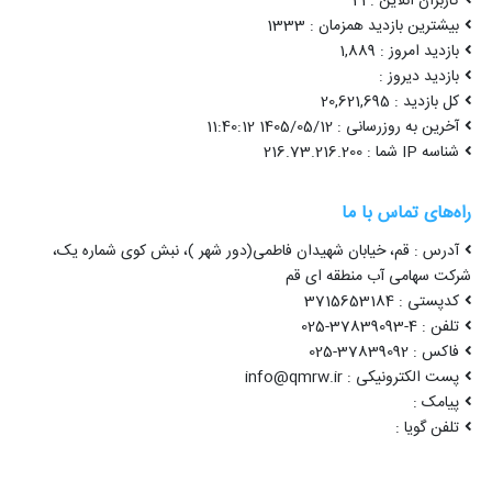
کاربران آنلاین : 21
بیشترین بازدید همزمان : 1333
بازدید امروز : 1,889
بازدید دیروز :
کل بازدید : 20,621,695
آخرین به روزرسانی : 1405/05/12 11:40:12
شناسه IP شما : 216.73.216.200
راه‌های تماس با ما
آدرس : قم، خیابان شهیدان فاطمی(دور شهر )، نبش کوی شماره یک،
شرکت سهامی آب منطقه ای قم
کدپستی : 3715653184
تلفن : 4-37839093-025
فاکس : 37839092-025
پست الکترونیکی : info@qmrw.ir
پیامک :
تلفن گویا :