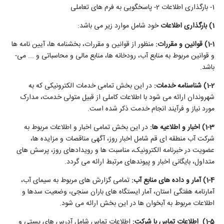
1- بارگذاری اطلاعات 2- پاسخ­گویی به فرم­ های تعاملی
1)
بارگذاری اطلاعات
خود شامل موارد زیر می­ باشد
:
1-1)
قوانین و مقررات
:
منظور از قوانین و مقررات، بخش­نامه­ ها، آیین­ نامه ­ها
و قوانین مربوط به منابع آب، رودخانه ­ها، منابع مالی و محاسباتی و ... می­
باشد
.
1-2) شناسنامه خدمات
:
در این بخش تمامی خدمات الکترونیکی که به
شهروندان ارائه می­ شود با اطلاعات کاملی از قبیل متولی خدمت، مدارک
مورد نیاز و فرآیند انجام خدمت ذکر شده است
.
1-3) اخبار و اطلاعیه­
ها
:
در این بخش تمامی اخبار و اطلاعات مربوط به
شرکت آب منطقه­ ای قم شامل اخبار روز، آگهی مناقصات و مزایده­ ها،
عضویت در خبرنامه الکترونیک، مناسبت­ ها و رویدادهای روز، پرسش­ های
متداول، بایگانی اخبار و پیوند­های مرتبط ارائه می گردد
.
1-4) آمار و داده­
های منابع آب
:
تمامی گزارش­ های مربوط به سیمای آب،
آمارنامه هفتگی استان، آمار ایستگاه ­های باران سنجی، وضعیت سدها و
اطلاعات مربوط به آبخوان ها در این بخش ارائه می­ شود
.
1-5)
اطلاعات تماس با شرکت
:
اطلاعات تماس شامل آدرس­ های پستی و