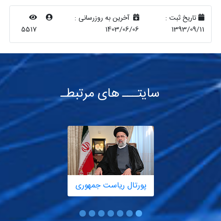
تاریخ ثبت :
آخرین به روزرسانی :
5517
1403/06/06
1393/09/11
سایتـــ های مرتبطـ
پورتال ریاست جمهوری