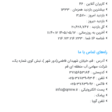
کاربران آنلاین : 46
بیشترین بازدید همزمان : 1333
بازدید امروز : 3,570
بازدید دیروز :
کل بازدید : 20,628,767
آخرین به روزرسانی : 1405/05/12 11:40:12
شناسه IP شما : 216.73.216.233
راه‌های تماس با ما
آدرس : قم، خیابان شهیدان فاطمی(دور شهر )، نبش کوی شماره یک،
شرکت سهامی آب منطقه ای قم
کدپستی : 3715653184
تلفن : 4-37839093-025
فاکس : 37839092-025
پست الکترونیکی : info@qmrw.ir
پیامک :
تلفن گویا :