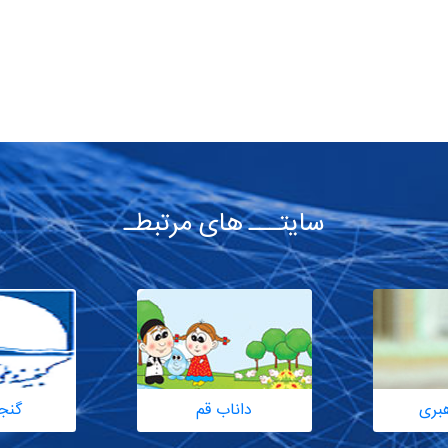
سایتـــ های مرتبطـ
هبری
داناب قم
گنج