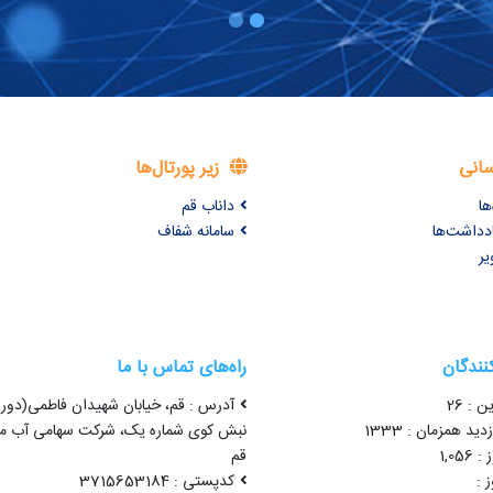
سانی
زیر پورتال‌ها
ها
داناب قم
ادداشت‌ها
سامانه شفاف
یر
کنندگان
راه‌های تماس با ما
ن : 26
آدرس : قم، خیابان شهیدان فاطمی(دور 
ید همزمان : 1333
نبش کوی شماره یک، شرکت سهامی آب من
1,05
قم
 :
کدپستی : 3715653184