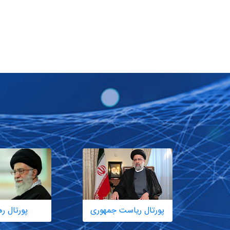
پورتال ریاست جمهوری
پورتال ر