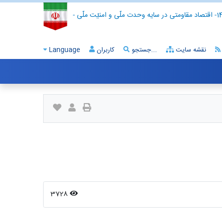
- اقتصاد مقاومتی در سایه وحدت ملّی و امنیّت ملّی -
نقشه سایت
جستجو...
کاربران
Language
3728