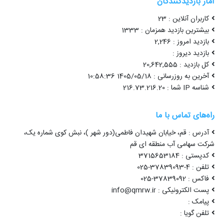
آمار بازدیدکنندگان
کاربران آنلاین : 23
بیشترین بازدید همزمان : 1333
بازدید امروز : 2,246
بازدید دیروز :
کل بازدید : 20,642,555
آخرین به روزرسانی : 1405/05/18 10:58:36
شناسه IP شما : 216.73.216.20
راه‌های تماس با ما
آدرس : قم، خیابان شهیدان فاطمی(دور شهر )، نبش کوی شماره یک،
شرکت سهامی آب منطقه ای قم
کدپستی : 3715653184
تلفن : 4-37839093-025
فاکس : 37839092-025
پست الکترونیکی : info@qmrw.ir
پیامک :
تلفن گویا :