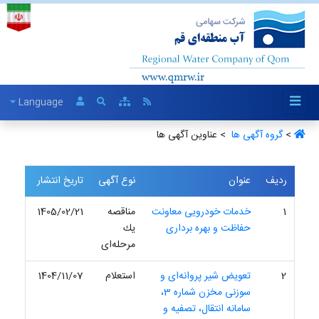
Language
>
گروه آگهی ها ‏
> عناوین آگهی ها
ردیف
عنوان
نوع آگهی
تاریخ انتشار
1
خدمات خودرویی معاونت
مناقصه
1405/02/21
حفاظت و بهره برداری
یك
مرحله‌ای
2
تعویض شیر پروانه‌ای و
استعلام
1404/11/07
سوزنی مخزن شماره 3،
سامانه انتقال، تصفیه و