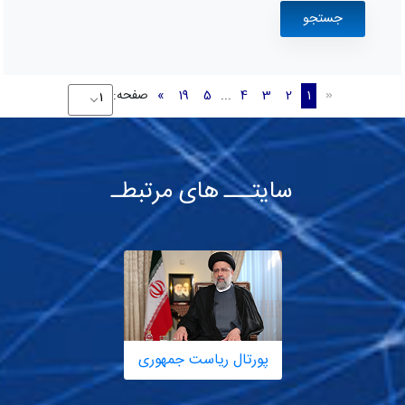
1
2
3
4
...
5
19
»
صفحه:
«
سایتـــ های مرتبطـ
پورتال ریاست جمهوری