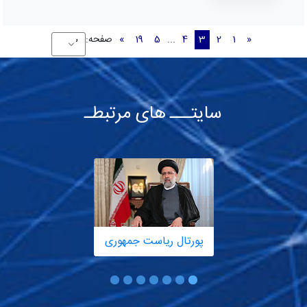
«
1
2
3
4
...
5
19
»
صفحه:
سایتـــ های مرتبطـ
پورتال ریاست جمهوری