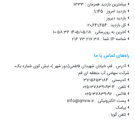
بیشترین بازدید همزمان : 1333
بازدید امروز : 1,145
بازدید دیروز :
کل بازدید : 20,641,454
آخرین به روزرسانی : 1405/05/18 10:58:36
شناسه IP شما : 216.73.217.38
راه‌های تماس با ما
آدرس : قم، خیابان شهیدان فاطمی(دور شهر )، نبش کوی شماره یک،
شرکت سهامی آب منطقه ای قم
کدپستی : 3715653184
تلفن : 4-37839093-025
فاکس : 37839092-025
پست الکترونیکی : info@qmrw.ir
پیامک :
تلفن گویا :