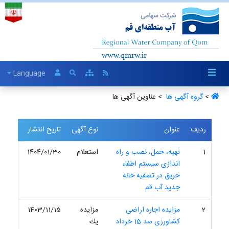
Language
>
گروه آگهی ها ‏
> عناوین آگهی ها
ردیف
عنوان
نوع آگهی
تاریخ انتشار
1
تهیه، حمل، نصب و راه
استعلام
1404/01/30
اندازی سیستم اطفاء
حریق در تصفیه خانه
جدید آب قم
2
مزایده اجاره اراضی
مزایده
1403/11/15
کشاورزی سد 15 خرداد
یك