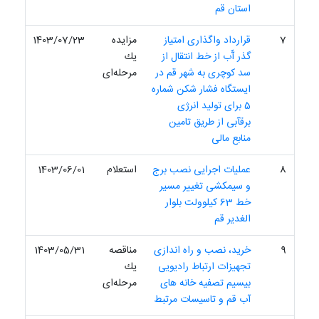
استان قم
7
قرارداد واگذاری امتیاز
مزایده
1403/07/23
گذر آّب از خط انتقال از
یك
سد کوچری به شهر قم در
مرحله‌ای
ایستگاه فشار شکن شماره
5 برای تولید انرژی
برقآبی از طریق تامین
منابع مالی
8
عملیات اجرایی نصب برج
استعلام
1403/06/01
و سیمکشی تغییر مسیر
خط 63 کیلوولت بلوار
الغدیر قم
9
خرید، نصب و راه اندازی
مناقصه
1403/05/31
تجهیزات ارتباط رادیویی
یك
بیسیم تصفیه خانه های
مرحله‌ای
آب قم و تاسیسات مرتبط