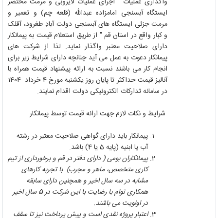
واگذاری عملیات" اجرای عملیات لایروبی و مرمت مختصر
ایستگاه آبسنجی امامزاده عبدالله (قلعه چم) و تعمیر و
مرمت جزئی ایستگاه های آبسنجی دولت آبادِ طغرود، آقلک
و کبار واقع در استان قم " از طریق استعلام قیمت به پیمانکار
دارای صلاحیت معتبر واگذار نماید. لذا از شرکت های
پیمانکار دعوت به عمل می آید چنانچه دارای شرایط زیر برای
انجام کار می باشند نسبت به ارائه پیشنهاد قیمت همراه با
آنالیز قیمت حداکثر تا پایان روز یکشنبه مورخ 4 خرداد 1404
در سامانه تدارکات الکترونیکی دولت اقدام نمایند.
شرایط و نکات لازم جهت ارائه قیمت توسط پیمانکار
پیمانکار باید دارای گواهی صلاحیت معتبر در رشته
آب یا ابنیه (پایه 5 یا 4) باشد.
پیمانکاران بومی ( دارای دفتر در قم و برخورداری از تیم
کاری متخصص، ماهر و مجرب) با تجربه کارهای
مشابه در سه سال اخیر و همچنین دارای سابقه
همکاری توام با رضایت با این شرکت در 5 سال اخیر
در اولویت می باشند.
اعتبار پروژه نقدی است و پیش پرداخت نیز تا سقف