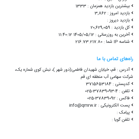
بیشترین بازدید همزمان : 1333
بازدید امروز : 3,862
بازدید دیروز :
کل بازدید : 20,629,059
آخرین به روزرسانی : 1405/05/12 11:40:12
شناسه IP شما : 216.73.217.80
راه‌های تماس با ما
آدرس : قم، خیابان شهیدان فاطمی(دور شهر )، نبش کوی شماره یک،
شرکت سهامی آب منطقه ای قم
کدپستی : 3715653184
تلفن : 4-37839093-025
فاکس : 37839092-025
پست الکترونیکی : info@qmrw.ir
پیامک :
تلفن گویا :