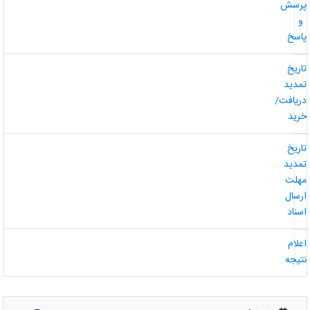
رسش
و
اسخ
اریخ
مدید
ریافت/
رید
اریخ
مدید
هلت
رسال
سناد
علام
تیجه