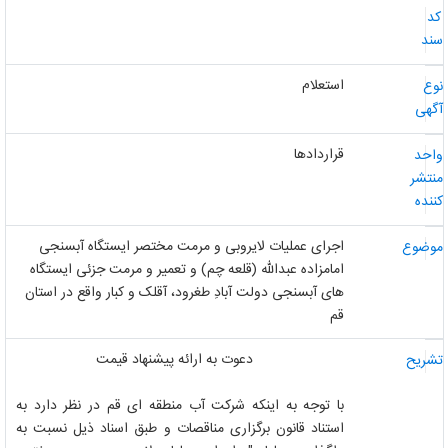
د
ند
استعلام
وع
گهی
قراردادها
احد
نتشر
ننده
اجرای عملیات لایروبی و مرمت مختصر ایستگاه آبسنجی
وضوع
امامزاده عبدالله (قلعه چم) و تعمیر و مرمت جزئی ایستگاه
های آبسنجی دولت آبادِ طغرود، آقلک و کبار واقع در استان
قم
دعوت به ارائه پیشنهاد قیمت
شریح
با توجه به اینکه شرکت آب منطقه ای قم در نظر دارد به
استناد قانون برگزاری مناقصات و طبق اسناد ذیل نسبت به