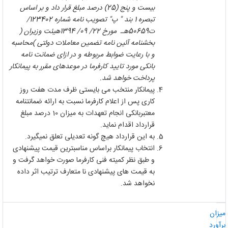
بیست و پنج (25) درصد مبلغ قرار داد و بر اساس
تبصره 1 بند " پ" تصویب نامه شماره 123402/
ت50659هـ مورخ 22/ 09/ 1394هیئت وزیران (
بخشنامه آئین نامه تضمین معاملات دولتی )محاسبه
و با رعایت ضوابط مربوطه و در ازای ضمانت نامه
بانکی مورد تایید کارفرما در موعدهای مقرر به پیمانکار
پرداخت خواهد شد.
پیمانکار منتخب می بایستی ظرف مدت هفت روز
کاری پس از اعلام کارفرما نسبت به ارائه ضمانتنامه
معتبربانکی انجام تعهدات به میزان 10 درصد مبلغ
قرارداد اقدام نماید
.
به این قرارداد هیچ گونه تعدیلی تعلق نمیگیرد.
انتخاب پیمانکار براساس مناسبترین قیمت پیشنهادی
و طبق نظر کمیته فنی کارفرما صورت خواهد گرفت و
به قیمت های پیشنهادی نا متعارف ترتیب اثر داده
نخواهد شد.
یزان
رآورد