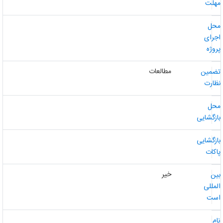
هلت
حل
جرای
روژه
مطالعات
ضمین
ظارت
حل
ازگشایی
ازگشایی
اکات
خیر
ین
لمللی
ست
ام