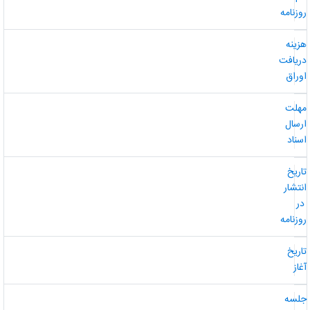
وزنامه
زینه
ریافت
وراق
هلت
رسال
سناد
اریخ
نتشار
ر
وزنامه
اریخ
غاز
لسه