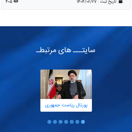
تاریخ ثبت :
1404/02/27
405
سایتـــ های مرتبطـ
پورتال ریاست جمهوری