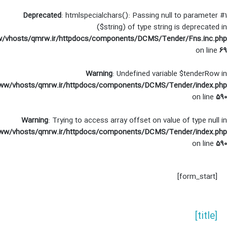
Deprecated
: htmlspecialchars(): Passing null to pa
($string) of type string is dep
/var/www/vhosts/qmrw.ir/httpdocs/components/DCMS/Tender/Fn
Warning
: Undefined variable $te
/var/www/vhosts/qmrw.ir/httpdocs/components/DCMS/Tender/
o
Warning
: Trying to access array offset on value of ty
/var/www/vhosts/qmrw.ir/httpdocs/components/DCMS/Tender/
o