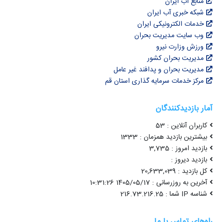
 آب ایران
 خبری آب ایران
ت الکترونیکی ایران
ایت مدیریت بحران
 وزارت نیرو
یت بحران کشور
یت بحران و پدافند غیر عامل
 خدمات سرمایه گذاری استان قم
زدیدکنندگان
 آنلاین : 53
 بازدید همزمان : 1333
روز : 3,735
ید دیروز
 20,633,039
زرسانی : 1405/05/17 10:31:26
شناسه
 تماس با ما