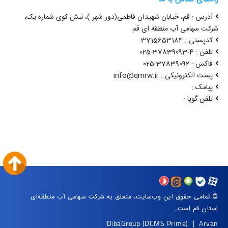
 : قم، خیابان شهیدان فاطمی(دور شهر )، نبش کوی شماره یک
امی آب منطقه ای قم
371565318
-025
37-025
پست الکترونیکی : inf
ک
 گویا
© قوق این وب‌سایت، متعلق به شرکت سهامی آب منطقه‌ای
قم است
DibaGroup
(DCMS Prime)