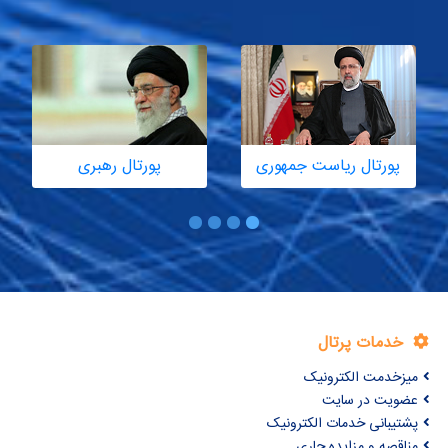
رتال ریاست جمهوری
پورتال رهبری
ات پرتال
مت الکترونیک
 در سایت
انی خدمات الکترونیک
 و مزایده جاری