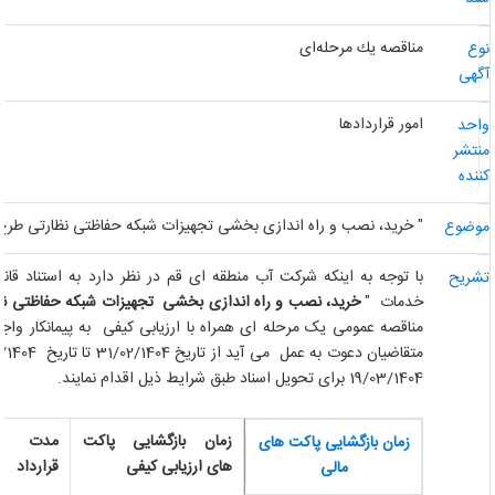
مناقصه یك مرحله‌ای
وع
گهی
امور قراردادها
احد
نتشر
ننده
" خرید، نصب و راه اندازی بخشی تجهیزات شبکه حفاظتی نظارتی طرح ت
وضوع
با توجه به اینکه شرکت آب منطقه ای قم در نظر دارد به استناد قانون
شریح
خدمات
"
خرید، نصب و راه اندازی بخشی تجهیزات شبکه حفاظتی نظا
مناقصه عمومی یک مرحله ای همراه با ارزیابی کیفی به پیمانکار واجد ص
19/03/1404 برای تحویل اسناد طبق شرایط ذیل اقدام نمایند.
زمان بازگشایی پاکت
مدت
زمان بازگشایی پاکت های
های ارزیابی کیفی
قرارداد
مالی