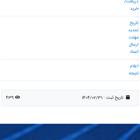
ریافت/
رید
اریخ
مدید
هلت
رسال
سناد
علام
تیجه
تاریخ ثبت :
1404/02/31
439