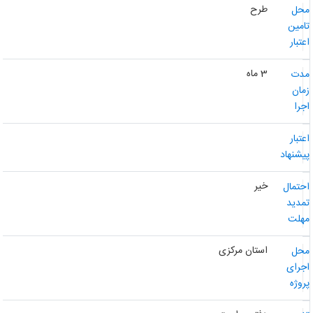
طرح
حل
امین
عتبار
3 ماه
دت
مان
جرا
عتبار
یشنهاد
خیر
حتمال
مدید
هلت
استان مرکزی
حل
جرای
روژه