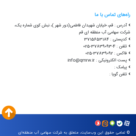
راه‌های تماس با ما
آدرس : قم، خیابان شهیدان فاطمی(دور شهر )، نبش کوی شماره یک،
شرکت سهامی آب منطقه ای قم
کدپستی : 3715653184
تلفن : 4-37839093-025
فاکس : 37839092-025
پست الکترونیکی : info@qmrw.ir
پیامک :
تلفن گویا :
© تمامی حقوق این وب‌سایت، متعلق به شرکت سهامی آب منطقه‌ای