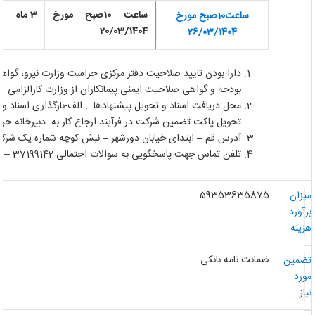
ساعت 10صبح مورخ
3 ماه
ساعت10صبح مورخ
20/03/1404
26/03/1404
دارا بودن تایید صلاحیت دفتر مرکزی حراست وزارت نیرو، گواهی ص
بودجه و گواهی صلاحیت ایمنی پیمانکاران از وزارت کارالزامی می
محل دریافت اسناد و تحویل پیشنهادها : الف-بارگذاری اسناد و پی
تحویل پاکت تضمین شرکت در فرآیند ارجاع کار به دبیرخانه حر
آدرس قم – ابتدای خیابان دورشهر – نبش کوچه شماره یک شرکت
تلفن تماس جهت پاسخگویی به سوالات احتمالی 37199142 – 025 (آقای مهندس محمدی)
59353635875
یزان
رآورد
زینه
ضمانت نامه بانکی
ضمین
ورد
از