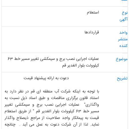
استعلام
وع
گهی
قراردادها
احد
نتشر
ننده
عملیات اجرایی نصب برج و سیمکشی تغییر مسیر خط 63
وضوع
کیلوولت بلوار الغدیر قم
دعوت به ارائه پیشنهاد قیمت
شریح
با توجه به اینکه شرکت آب منطقه ای قم در نظر دارد به
استناد قانون برگزاری مناقصات و طبق اسناد ذیل نسبت به
واگذاری" عملیات اجرایی نصب برج و سیمکشی تغییر
مسیر خط 63 کیلوولت بلوار الغدیر قم " از طریق استعلام
قیمت به پیمانکار واجد صلاحیت از مراجع ذیصلاح واگذار
نماید. لذا از آن شرکت دعوت به عمل می آید . چنانچه