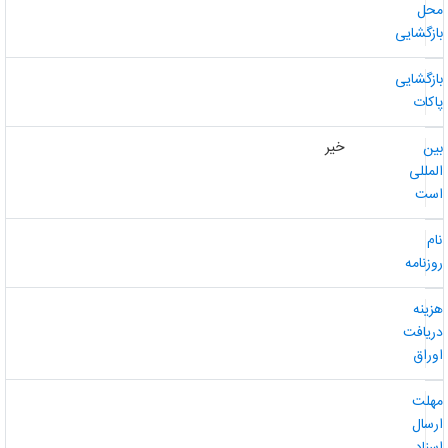
حل
ازگشایی
ازگشایی
اکات
خیر
ین
لمللی
ست
ام
وزنامه
زینه
ریافت
وراق
هلت
رسال