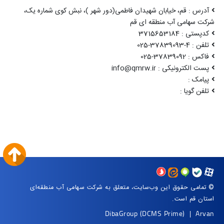
آدرس : قم، خیابان شهیدان فاطمی(دور شهر )، نبش کوی شماره یک،
شرکت سهامی آب منطقه ای قم
کدپستی : 3715653184
تلفن : 4-37839093-025
فاکس : 37839092-025
پست الکترونیکی : info@qmrw.ir
پیامک :
تلفن گویا :
© تمامی حقوق این وب‌سایت، متعلق به شرکت سهامی آب منطقه‌ای
استان قم است.
DibaGroup
(DCMS Prime)
|
Arvan