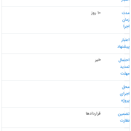
10 روز
دت
مان
جرا
عتبار
یشنهاد
خیر
حتمال
مدید
هلت
حل
جرای
روژه
قراردادها
ضمین
ظارت