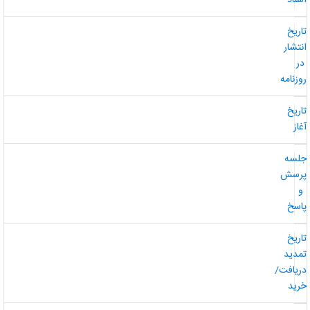
سناد
اریخ
نتشار
ر
وزنامه
اریخ
غاز
لسه
رسش
و
اسخ
اریخ
مدید
ریافت/
رید