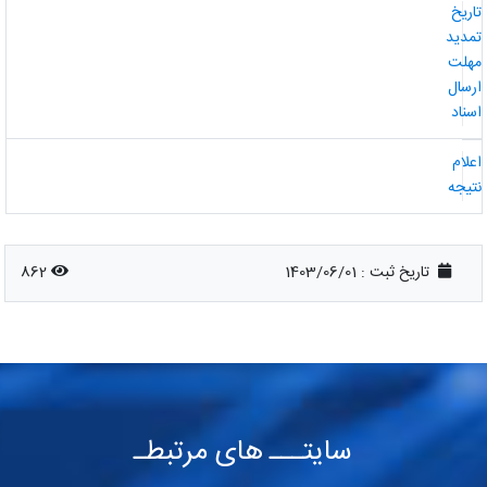
اریخ
مدید
هلت
رسال
سناد
علام
تیجه
تاریخ ثبت :
1403/06/01
862
سایتـــ های مرتبطـ