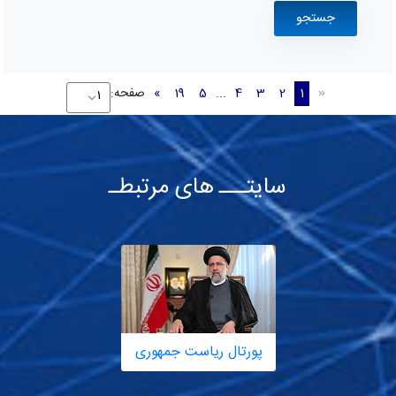
1
2
3
4
...
5
19
»
صفحه:
«
سایتـــ های مرتبطـ
پورتال ریاست جمهوری