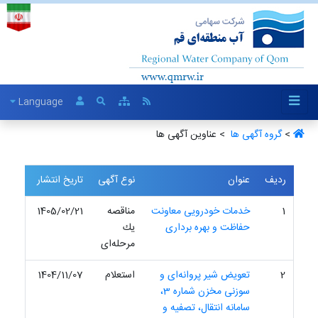
Language
>
گروه آگهی ها ‏
> عناوین آگهی ها
ردیف
عنوان
نوع آگهی
تاریخ انتشار
1
خدمات خودرویی معاونت
مناقصه
1405/02/21
حفاظت و بهره برداری
یك
مرحله‌ای
2
تعویض شیر پروانه‌ای و
استعلام
1404/11/07
سوزنی مخزن شماره 3،
سامانه انتقال، تصفیه و