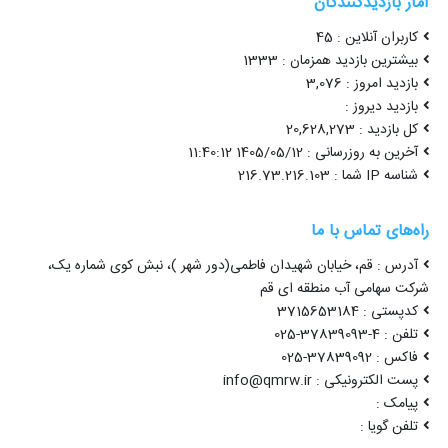
آمار بازدیدکنندگان
کاربران آنلاین : 45
بیشترین بازدید همزمان : 1333
بازدید امروز : 3,076
بازدید دیروز :
کل بازدید : 20,628,273
آخرین به روزرسانی : 1405/05/12 11:40:12
شناسه IP شما : 216.73.216.103
راه‌های تماس با ما
آدرس : قم، خیابان شهیدان فاطمی(دور شهر )، نبش کوی شماره یک،
شرکت سهامی آب منطقه ای قم
کدپستی : 3715653184
تلفن : 4-37839093-025
فاکس : 37839092-025
پست الکترونیکی : info@qmrw.ir
پیامک :
تلفن گویا :