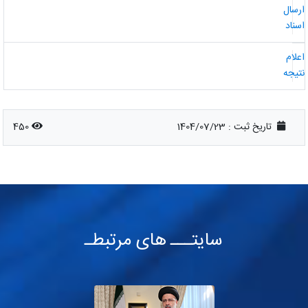
رسال
سناد
علام
تیجه
تاریخ ثبت :
1404/07/23
450
سایتـــ های مرتبطـ