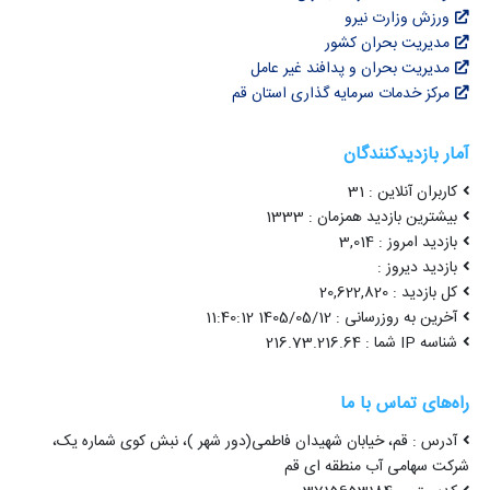
ورزش وزارت نیرو
مدیریت بحران کشور
مدیریت بحران و پدافند غیر عامل
مرکز خدمات سرمایه گذاری استان قم
آمار بازدیدکنندگان
کاربران آنلاین : 31
بیشترین بازدید همزمان : 1333
بازدید امروز : 3,014
بازدید دیروز :
کل بازدید : 20,622,820
آخرین به روزرسانی : 1405/05/12 11:40:12
شناسه IP شما : 216.73.216.64
راه‌های تماس با ما
آدرس : قم، خیابان شهیدان فاطمی(دور شهر )، نبش کوی شماره یک،
شرکت سهامی آب منطقه ای قم