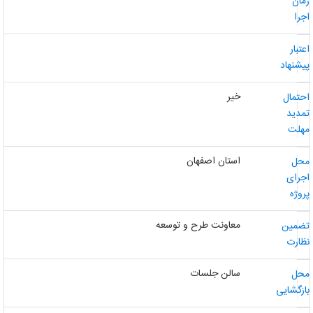
مان
جرا
عتبار
یشنهاد
خیر
حتمال
مدید
هلت
استان اصفهان
حل
جرای
روژه
معاونت طرح و توسعه
ضمین
ظارت
سالن جلسات
حل
ازگشایی