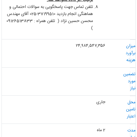
تلفن تماس جهت پاسخگویی به سوالات احتمالی و
هماهنگی انجام بازدید 37199510-025 آقای مهندس
محسن حسین نژاد ( تلفن همراه : 09126513833
)
۲۴,۹۸۴,۵۴۷,۳۵۶
یزان
رآورد
زینه
ضمین
ورد
از
جاری
حل
امین
عتبار
2 ماه
دت