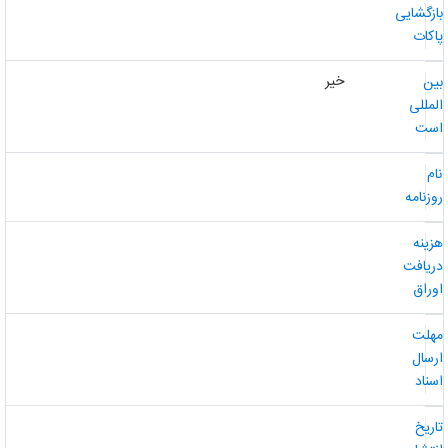
ازگشایی
اکات
خیر
ین
لمللی
ست
ام
وزنامه
زینه
ریافت
وراق
هلت
رسال
سناد
اریخ