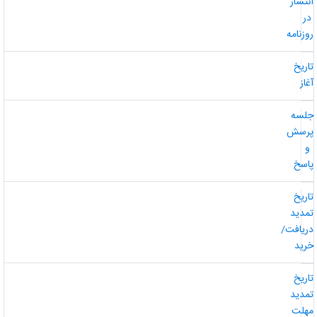
نتشار
ر
وزنامه
اریخ
غاز
لسه
رسش
و
اسخ
اریخ
مدید
ریافت/
رید
اریخ
مدید
هلت