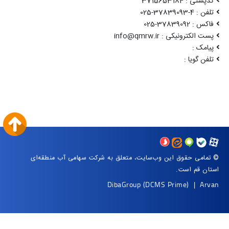
کدپستی : 3715653184
تلفن : 4-37839093-025
فاکس : 37839092-025
پست الکترونیکی : info@qmrw.ir
پیامک :
تلفن گویا :
© تمامی حقوق این وب‌سایت، متعلق به شرکت سهامی آب منطقه‌ای
استان قم است.
DibaGroup
(DCMS Prime)
|
Arvan