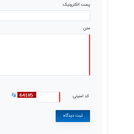
پست الکترونیک:
متن:
کد امنیتی: