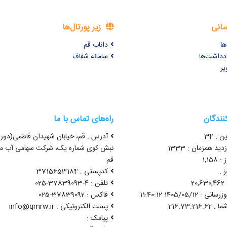
سانی
زیر پورتال‌ها
ها
داناب قم
ادداشت‌ها
سامانه شفاف
یر
کنندگان
راه‌های تماس با ما
ن : 34
آدرس : قم، خیابان شهیدان فاطمی(دور 
ید همزمان : 1333
نبش کوی شماره یک، شرکت سهامی آب من
1,15
قم
 :
کدپستی : 3715653184
2
تلفن : 4-37839093-025
1405/05/12 11:40:12
فاکس : 37839092-025
پست الکترونیکی : info@qmrw.ir
پیامک :