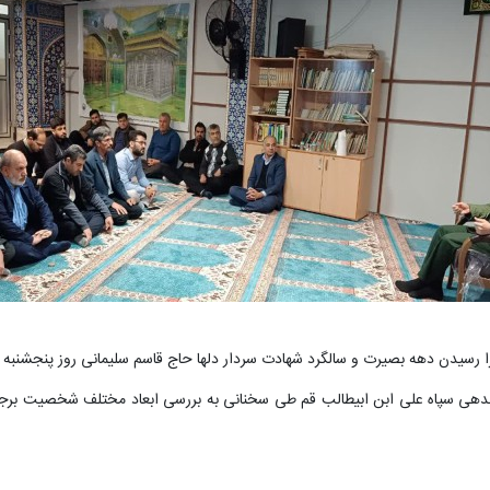
ادت سردار دلها حاج قاسم سلیمانی روز پنجشنبه 13 دی ماه 1403 مراسمی در نمازخانه آب منطقه ای قم برگزار شد.
اندهی سپاه علی ابن ابیطالب قم طی سخنانی به بررسی ابعاد مختلف شخصیت برجس