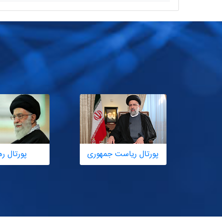
پورتال ریاست جمهوری
پورتال ر