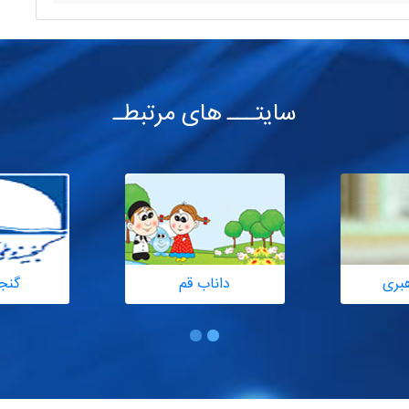
سایتـــ های مرتبطـ
هبری
داناب قم
گنج