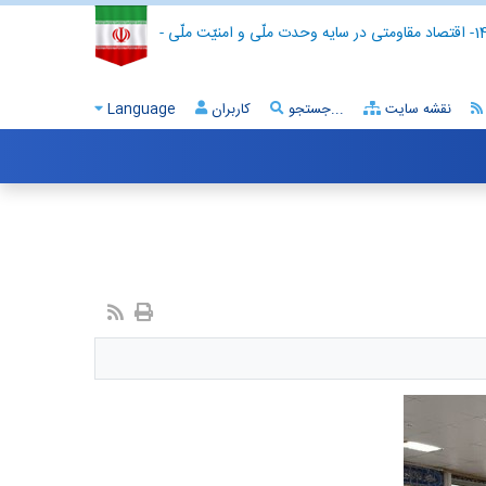
- اقتصاد مقاومتی در سایه وحدت ملّی و امنیّت ملّی -
نقشه سایت
جستجو...
کاربران
Language