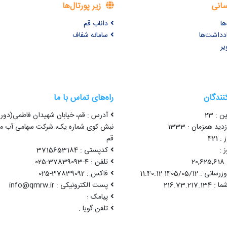
سانی
زیر پورتال‌ها
ها
داناب قم
ادداشت‌ها
سامانه شفاف
یر
کنندگان
راه‌های تماس با ما
ن : 23
آدرس : قم، خیابان شهیدان فاطمی(دور 
ید همزمان : 1333
نبش کوی شماره یک، شرکت سهامی آب من
 421
قم
 :
کدپستی : 3715653184
2
تلفن : 4-37839093-025
1405/05/12 11:40:12
فاکس : 37839092-025
پست الکترونیکی : info@qmrw.ir
پیامک :
تلفن گویا :