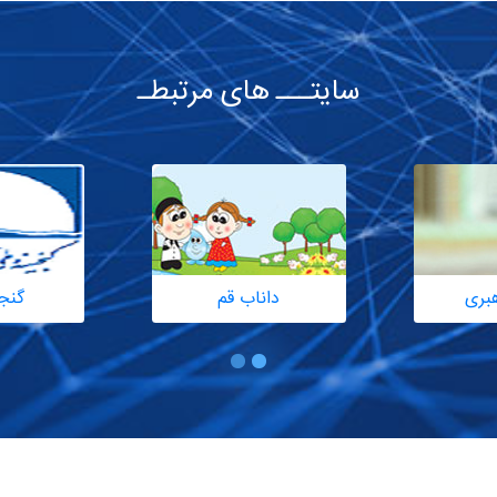
سایتـــ های مرتبطـ
هبری
داناب قم
گنج