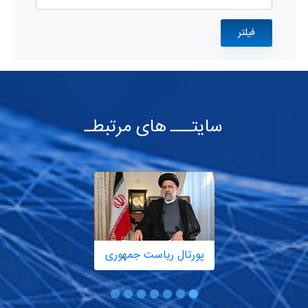
سایتـــ های مرتبطـ
پورتال ریاست جمهوری