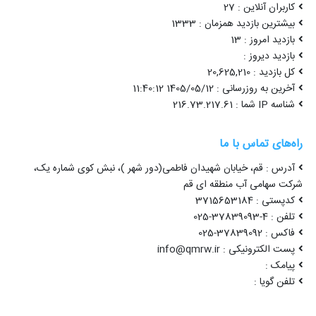
کاربران آنلاین : 27
بیشترین بازدید همزمان : 1333
بازدید امروز : 13
بازدید دیروز :
کل بازدید : 20,625,210
آخرین به روزرسانی : 1405/05/12 11:40:12
شناسه IP شما : 216.73.217.61
راه‌های تماس با ما
آدرس : قم، خیابان شهیدان فاطمی(دور شهر )، نبش کوی شماره یک،
شرکت سهامی آب منطقه ای قم
کدپستی : 3715653184
تلفن : 4-37839093-025
فاکس : 37839092-025
پست الکترونیکی : info@qmrw.ir
پیامک :
تلفن گویا :