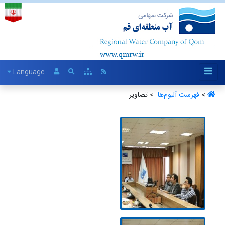
Language
>
فهرست آلبو‌م‌ها ‏
> تصاویر