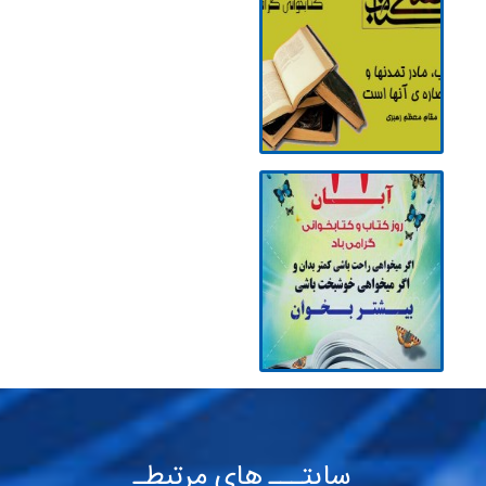
سایتـــ های مرتبطـ