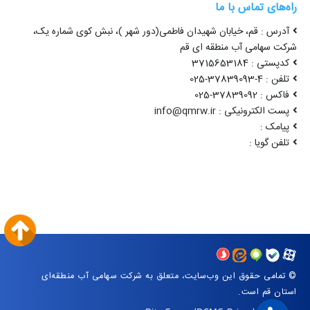
راه‌های تماس با ما
آدرس : قم، خیابان شهیدان فاطمی(دور شهر )، نبش کوی شماره یک،
شرکت سهامی آب منطقه ای قم
کدپستی : 3715653184
تلفن : 4-37839093-025
فاکس : 37839092-025
پست الکترونیکی : info@qmrw.ir
پیامک :
تلفن گویا :
© تمامی حقوق این وب‌سایت، متعلق به شرکت سهامی آب منطقه‌ای
استان قم است.