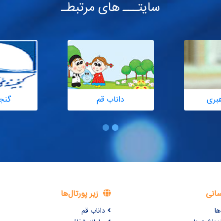
سایتـــ های مرتبطـ
هبری
داناب قم
گنج
سانی
زیر پورتال‌ها
ها
داناب قم