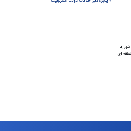
پنجره ملی خدمات دولت الکترونیک
شهر )،
طقه ای