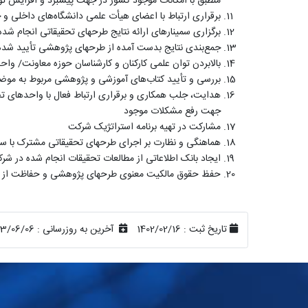
منطبق با امکانات موجود کشور در جهت پیشبرد و افزایش 
برقراری ارتباط با اعضای هیأت علمی دانشگاه‌های داخلی 
برگزاری سمینارهای ارائه نتایج طرحهای تحقیقاتی انجام ش
جمع‌بندی نتایج بدست آمده از طرحهای پژوهشی تأیید شده، 
بالابردن توان علمی کارکنان و کارشناسان حوزه معاونت/ و
بررسی و تأیید کتاب‌های آموزشی و پژوهشی مربوط به موضوعا
هدایت، جلب همکاری و برقراری ارتباط فعال با واحدهای ت
جهت رفع مشکلات موجود
مشارکت در تهیه برنامه استراتژیک شرکت
هماهنگی و نظارت بر اجرای طرحهای تحقیقاتی مشترک با سای
ایجاد بانک اطلاعاتی از مطالعات تحقیقات انجام شده در شر
حفظ حقوق مالکیت معنوی طرحهای پژوهشی و حفاظت از اید
تاریخ ثبت :
1402/02/16
آخرین به روزرسانی :
03/06/06