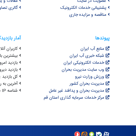
عضویت در سایت
مقالات و ی
پشتیبانی خدمات الکترونیک
گالری تصاو
مناقصه و مزایده جاری
پیوندها
آمار بازدید
منابع آب ایران
کاربران آنلای
شبکه خبری آب ایران
بیشترین بازد
خدمات الکترونیکی ایران
بازدید امروز : 9
وب سایت مدیریت بحران
بازدید دیروز
ورزش وزارت نیرو
کل بازدید : 0,631,753
مدیریت بحران کشور
آخرین به روزرسانی : 
مدیریت بحران و پدافند غیر عامل
شناسه IP شما : 216.73.216.6
مرکز خدمات سرمایه گذاری استان قم