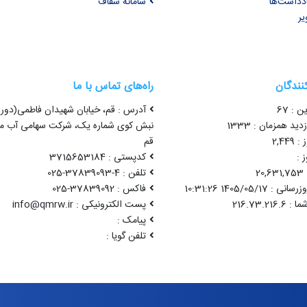
ادداشت‌ها
سامانه شفاف
یر
کنندگان
راه‌های تماس با ما
ن : 67
آدرس : قم، خیابان شهیدان فاطمی(دور 
ید همزمان : 1333
نبش کوی شماره یک، شرکت سهامی آب من
2,44
قم
 :
کدپستی : 3715653184
2
تلفن : 4-37839093-025
1405/05/17 10:31:26
فاکس : 37839092-025
پست الکترونیکی : info@qmrw.ir
پیامک :
تلفن گویا :