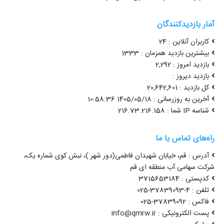
آمار بازدیدکنندگان
کاربران آنلاین : 24
بیشترین بازدید همزمان : 1333
بازدید امروز : 2,292
بازدید دیروز :
کل بازدید : 20,642,601
آخرین به روزرسانی : 1405/05/18 10:58:36
شناسه IP شما : 216.73.216.158
راه‌های تماس با ما
آدرس : قم، خیابان شهیدان فاطمی(دور شهر )، نبش کوی شماره یک،
شرکت سهامی آب منطقه ای قم
کدپستی : 3715653184
تلفن : 4-37839093-025
فاکس : 37839092-025
پست الکترونیکی : info@qmrw.ir