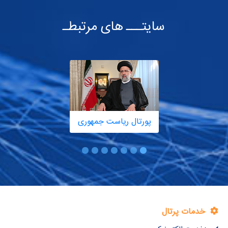
سایتـــ های مرتبطـ
پورتال ریاست جمهوری
خدمات پرتال