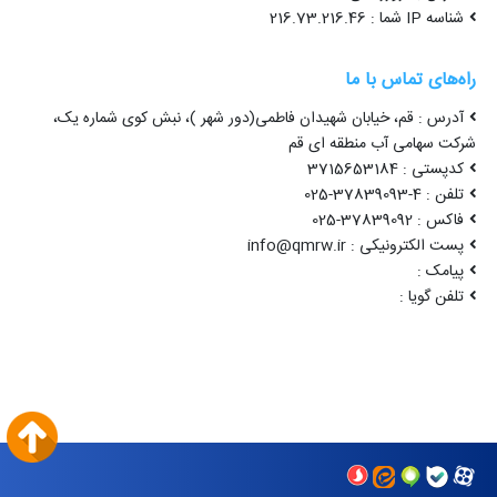
شناسه IP شما : 216.73.216.46
راه‌های تماس با ما
آدرس : قم، خیابان شهیدان فاطمی(دور شهر )، نبش کوی شماره یک،
شرکت سهامی آب منطقه ای قم
کدپستی : 3715653184
تلفن : 4-37839093-025
فاکس : 37839092-025
پست الکترونیکی : info@qmrw.ir
پیامک :
تلفن گویا :