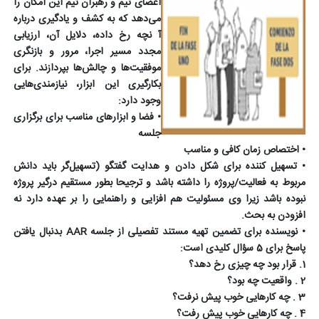
اعضاى تیم و رهبران تیم این امکان را
می‌دهد که به کشف و یادگیرى درباره
آ نچه رخ داده، دلایل آن، ارزیابى
مجدد مسیر اجرا، مرور و بازنگرى
موفقیت‌ها و چالش‌ها بپردازند. برای
بکارگیری این ابزار، نیازمندی‌هایی
وجود دارد:
•
فضا و ابزارهاى مناسب براى برگزارى
جلسه
•
اختصاص زمان کافى و مناسب
•
تسهیل کننده براى شکل دادن و هدایت گفتگو (تسهیل‌گر باید دانش
مربوط به فعالیت/پروژه را داشته باشد و ترجیحا بطور مستقیم درگیر پروژه
نبوده باشد زیرا وى مسئولیت هم افزایى و راهنمایى را بر عهده دارد نه
افزودن به بحث.
•
نویسنده براى تضمین تهیه مستند تفصیلى از جلسه
AAR
بدنبال یافتن
پاسخ براى 5 سؤال کلیدى است:
1. قرار بود چه چیزى رخ دهد؟
2 . واقعیت چه بود؟
3 . چه کارهایى خوب پیش نرفت؟
4 . چه کارهایى خوب پیش رفت؟