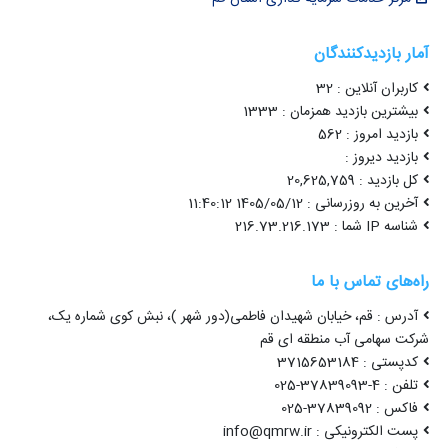
آمار بازدیدکنندگان
کاربران آنلاین : 32
بیشترین بازدید همزمان : 1333
بازدید امروز : 562
بازدید دیروز :
کل بازدید : 20,625,759
آخرین به روزرسانی : 1405/05/12 11:40:12
شناسه IP شما : 216.73.216.173
راه‌های تماس با ما
آدرس : قم، خیابان شهیدان فاطمی(دور شهر )، نبش کوی شماره یک،
شرکت سهامی آب منطقه ای قم
کدپستی : 3715653184
تلفن : 4-37839093-025
فاکس : 37839092-025
پست الکترونیکی : info@qmrw.ir