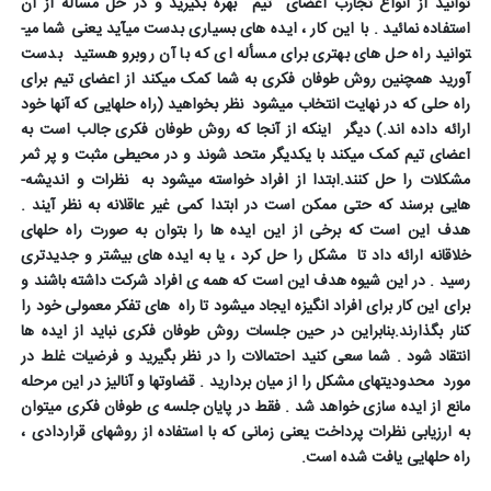
توانید از انواع تجارب اعضای تیم بهره بگیرید و در حل مسأله از آن
استفاده نمائید . با این کار ، ایده­ های بسیاری بدست می­آید یعنی شما می­
توانید راه حل های بهتری برای مسأله­ ای که با آن روبرو هستید بدست
آورید همچنین روش طوفان فکری به شما کمک می­کند از اعضای تیم برای
راه حلی که در نهایت انتخاب می­شود
نظر بخواهید (راه حلهایی که آنها خود
ارائه داده­ اند.) دیگر اینکه از آنجا که روش طوفان فکری جالب است به
اعضای تیم کمک می­کند با یکدیگر متحد شوند و در محیطی مثبت و پر ثمر
مشکلات را حل کنند.ابتدا از افراد خواسته می­شود به نظرات و اندیشه­
هایی برسند که حتی ممکن است در ابتدا کمی غیر عاقلانه به نظر آیند .
هدف این است که برخی از این ایده­ ها را بتوان به صورت راه حل­های
خلاقانه ارائه داد تا مشکل را حل کرد ، یا به ایده­ های بیشتر و جدیدتری
رسید . در این شیوه هدف این است که همه­ ی افراد شرکت داشته باشند و
برای این کار برای افراد انگیزه ایجاد می­شود تا راه های تفکر معمولی خود را
کنار بگذارند.بنابراین در حین جلسات روش طوفان فکری نباید از ایده­ ها
انتقاد شود . شما سعی کنید احتمالات را در نظر بگیرید و فرضیات غلط در
مورد محدودیت­های مشکل را از میان بردارید . قضاوتها و آنالیز در این مرحله
مانع از ایده­ سازی خواهد شد . فقط در پایان جلسه­ ی طوفان فکری می­توان
به ارزیابی نظرات پرداخت یعنی زمانی که با استفاده از روشهای قراردادی ،
راه حلهایی یافت شده است.