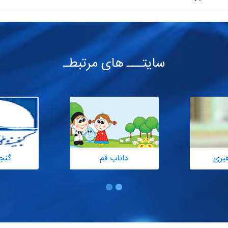
سایتـــ های مرتبطـ
هبری
داناب قم
گنج