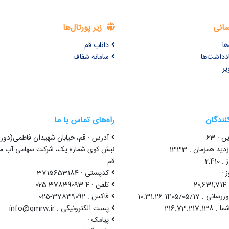
سانی
زیر پورتال‌ها
ها
داناب قم
ادداشت‌ها
سامانه شفاف
یر
کنندگان
راه‌های تماس با ما
ن : 63
آدرس : قم، خیابان شهیدان فاطمی(دور 
ید همزمان : 1333
نبش کوی شماره یک، شرکت سهامی آب من
2,41
قم
 :
کدپستی : 3715653184
2
تلفن : 4-37839093-025
1405/05/17 10:31:26
فاکس : 37839092-025
پست الکترونیکی : info@qmrw.ir
پیامک :