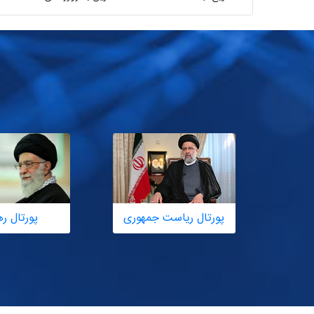
پورتال ریاست جمهوری
پورتال ر