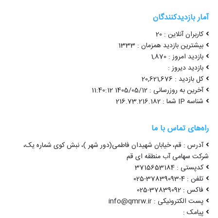
آمار بازدیدکنندگان
کاربران آنلاین : 20
بیشترین بازدید همزمان : 1333
بازدید امروز : 1,870
بازدید دیروز :
کل بازدید : 20,621,676
آخرین به روزرسانی : 1405/05/12 11:40:12
شناسه IP شما : 216.73.216.182
راه‌های تماس با ما
آدرس : قم، خیابان شهیدان فاطمی(دور شهر )، نبش کوی شماره یک،
شرکت سهامی آب منطقه ای قم
کدپستی : 3715653184
تلفن : 4-37839093-025
فاکس : 37839092-025
پست الکترونیکی : info@qmrw.ir
پیامک :