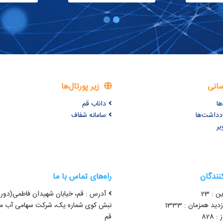
سانی
زیر پورتال‌ها
ها
داناب قم
ادداشت‌ها
سامانه شفاف
یر
کنندگان
راه‌های تماس با ما
ن : 23
آدرس : قم، خیابان شهیدان فاطمی(دور 
ید همزمان : 1333
نبش کوی شماره یک، شرکت سهامی آب من
 828
قم