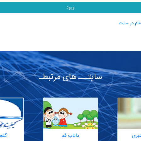
ورود
نام در سایت
سایتـــ های مرتبطـ
هبری
داناب قم
گنج