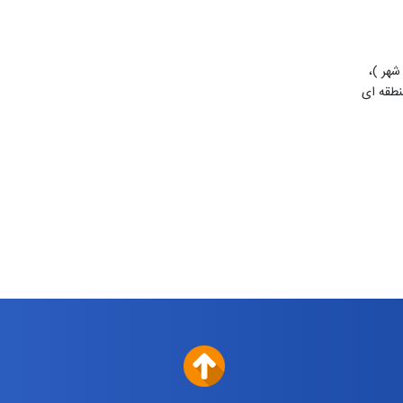
شهر )،
طقه ای