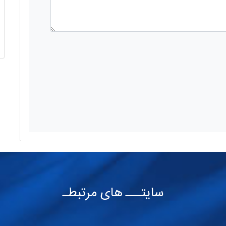
سایتـــ های مرتبطـ