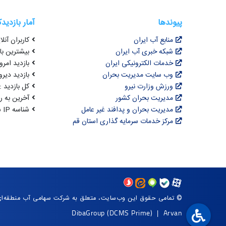
پیوندها
آمار بازدید
منابع آب ایران
کاربران آنلای
شبکه خبری آب ایران
بیشترین بازد
خدمات الکترونیکی ایران
بازدید امروز :
وب سایت مدیریت بحران
بازدید دیروز
ورزش وزارت نیرو
کل بازدید : 0,630,244
مدیریت بحران کشور
آخرین به روزرسانی : 
مدیریت بحران و پدافند غیر عامل
شناسه IP شما : 216.73.216.138
مرکز خدمات سرمایه گذاری استان قم
© تمامی حقوق این وب‌سایت، متعلق به شرکت سهامی آب منطقه‌ای
DibaGroup
(DCMS Prime)
|
Arvan