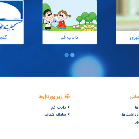
هبری
داناب قم
گنج
سانی
زیر پورتال‌ها
ها
داناب قم
ادداشت‌ها
سامانه شفاف
یر