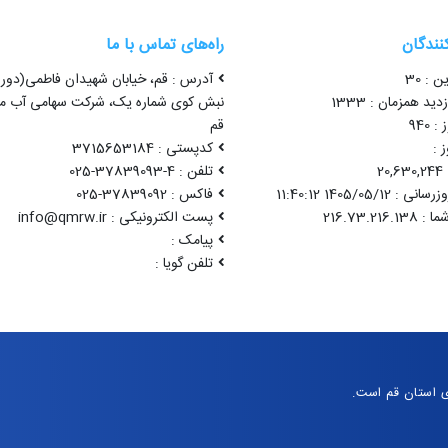
کنندگان
راه‌های تماس با ما
ن : 30
آدرس : قم، خیابان شهیدان فاطمی(دور 
ید همزمان : 1333
نبش کوی شماره یک، شرکت سهامی آب من
 940
قم
 :
کدپستی : 3715653184
2
تلفن : 4-37839093-025
1405/05/12 11:40:12
فاکس : 37839092-025
پست الکترونیکی : info@qmrw.ir
پیامک :
تلفن گویا :
 استان قم است.