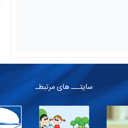
سایتـــ های مرتبطـ