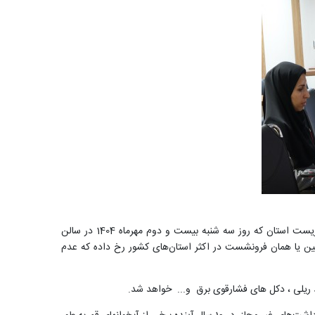
به گزارش روابط عمومی شرکت آب منطقه ای قم ؛ محمد احمدی جبلی مدیر عامل آب منطقه ای قم در جمع تشکل های مردم نهاد آب و محیط زیست استان که روز سه شنبه بیست و دوم مهرماه 1404 در سالن
ین یا همان فرونشست در اکثر استان‌های کشور رخ داده که عدم
ریلی ، دکل های فشارقوی برق و... خواهد شد.