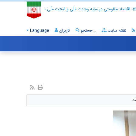
- اقتصاد مقاومتی در سایه وحدت ملّی و امنیّت ملّی -
نقشه سایت
جستجو...
کاربران
Language
د