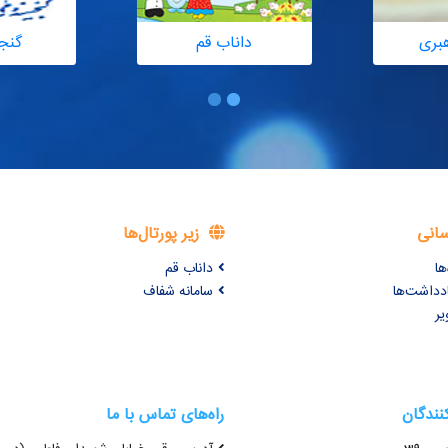
هبری
داناب قم
گنج
سانی
زیر پورتال‌ها
ها
داناب قم
ادداشت‌ها
سامانه شفاف
یر
کنندگان
راه‌های تماس با ما