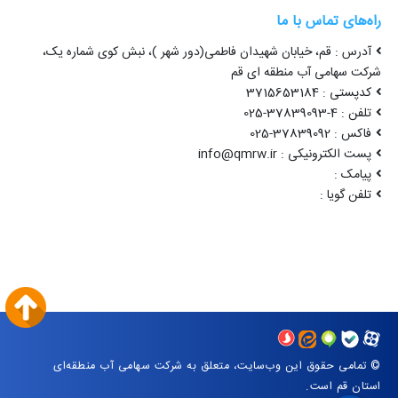
راه‌های تماس با ما
آدرس : قم، خیابان شهیدان فاطمی(دور شهر )، نبش کوی شماره یک،
شرکت سهامی آب منطقه ای قم
کدپستی : 3715653184
تلفن : 4-37839093-025
فاکس : 37839092-025
پست الکترونیکی : info@qmrw.ir
پیامک :
تلفن گویا :
© تمامی حقوق این وب‌سایت، متعلق به شرکت سهامی آب منطقه‌ای
استان قم است.