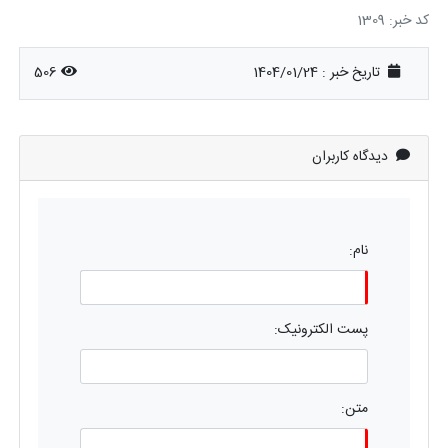
کد خبر: 1309
تاریخ خبر : 1404/01/24
506
دیدگاه کاربران
نام:
پست الکترونیک:
متن: