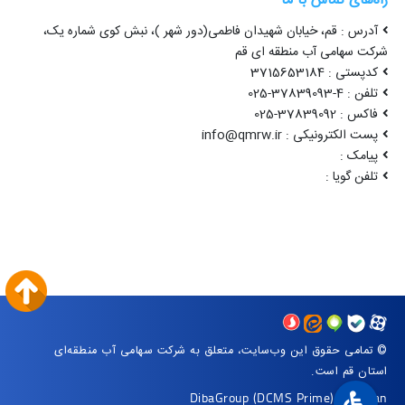
راه‌های تماس با ما
آدرس : قم، خیابان شهیدان فاطمی(دور شهر )، نبش کوی شماره یک،
شرکت سهامی آب منطقه ای قم
کدپستی : 3715653184
تلفن : 4-37839093-025
فاکس : 37839092-025
پست الکترونیکی : info@qmrw.ir
پیامک :
تلفن گویا :
© تمامی حقوق این وب‌سایت، متعلق به شرکت سهامی آب منطقه‌ای
استان قم است.
DibaGroup
(DCMS Prime)
|
Arvan