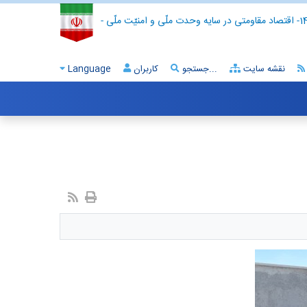
- اقتصاد مقاومتی در سایه وحدت ملّی و امنیّت ملّی -
نقشه سایت
جستجو...
کاربران
Language