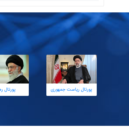
پورتال ریاست جمهوری
پورتال ر