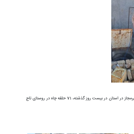
به گزارش روابط عمومی شرکت آب منطقه­ ای قم؛ مجید طهوری متین مدیر منابع آب شهرستان قم گفت: در راستای برخورد و تعیین تکلیف چاههای غیرمجاز در استان در بیست روز گذشته، 71 حلقه چاه در روستای تاج