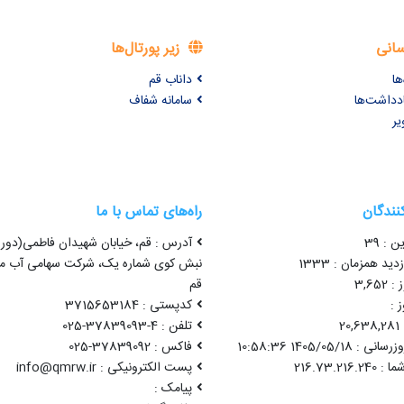
سانی
زیر پورتال‌ها
ها
داناب قم
ادداشت‌ها
سامانه شفاف
یر
کنندگان
راه‌های تماس با ما
ن : 39
آدرس : قم، خیابان شهیدان فاطمی(دور 
ید همزمان : 1333
نبش کوی شماره یک، شرکت سهامی آب من
3,65
قم
 :
کدپستی : 3715653184
2
تلفن : 4-37839093-025
1405/05/18 10:58:36
فاکس : 37839092-025
پست الکترونیکی : info@qmrw.ir
پیامک :