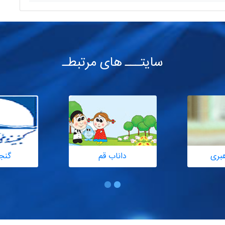
سایتـــ های مرتبطـ
هبری
داناب قم
گنج