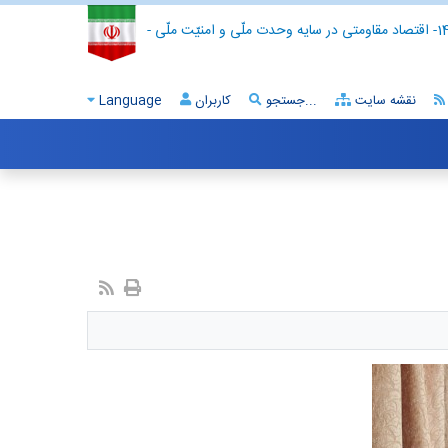
- اقتصاد مقاومتی در سایه وحدت ملّی و امنیّت ملّی -
نقشه سایت
جستجو...
کاربران
Language