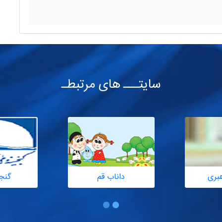
سایتـــ های مرتبطـ
هبری
داناب قم
گنج