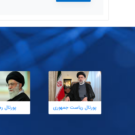
پورتال ریاست جمهوری
پورتال ر