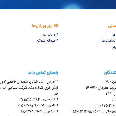
سانی
زیر پورتال‌ها
ها
داناب قم
ادداشت‌ها
سامانه شفاف
یر
کنندگان
راه‌های تماس با ما
ن : 29
آدرس : قم، خیابان شهیدان فاطمی(دور 
ید همزمان : 1333
نبش کوی شماره یک، شرکت سهامی آب من
 299
قم
 :
کدپستی : 3715653184
2
تلفن : 4-37839093-025
1405/05/12 11:40:12
فاکس : 37839092-025