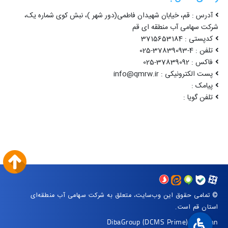
آدرس : قم، خیابان شهیدان فاطمی(دور شهر )، نبش کوی شماره یک،
شرکت سهامی آب منطقه ای قم
کدپستی : 3715653184
تلفن : 4-37839093-025
فاکس : 37839092-025
پست الکترونیکی : info@qmrw.ir
پیامک :
تلفن گویا :
© تمامی حقوق این وب‌سایت، متعلق به شرکت سهامی آب منطقه‌ای
استان قم است.
DibaGroup
(DCMS Prime)
|
Arvan