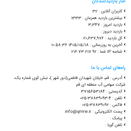
آمار بازدیدکنندگان
کاربران آنلاین : 32
بیشترین بازدید همزمان : 1333
بازدید امروز : 3,347
بازدید دیروز :
کل بازدید : 20,637,976
آخرین به روزرسانی : 1405/05/18 10:58:36
شناسه IP شما : 216.73.217.92
راه‌های تماس با ما
آدرس : قم، خیابان شهیدان فاطمی(دور شهر )، نبش کوی شماره یک،
شرکت سهامی آب منطقه ای قم
کدپستی : 3715653184
تلفن : 4-37839093-025
فاکس : 37839092-025
پست الکترونیکی : info@qmrw.ir
پیامک :
تلفن گویا :