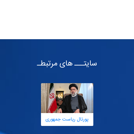
سایتـــ های مرتبطـ
پورتال ریاست جمهوری